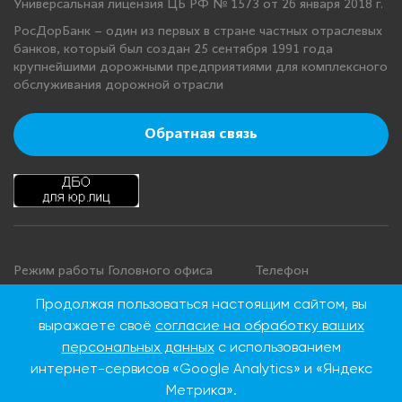
Универсальная лицензия ЦБ РФ № 1573 от 26 января 2018 г.
РосДорБанк – один из первых в стране частных отраслевых
банков, который был создан 25 сентября 1991 года
крупнейшими дорожными предприятиями для комплексного
обслуживания дорожной отрасли
Обратная связь
Режим работы Головного офиса
Телефон
+7 495 276 00 22
Понедельник - четверг: с 9:00 до
Продолжая пользоваться настоящим сайтом, вы
18:00
8 800 100 00 22
выражаете своё
согласие на обработку ваших
Пятница: с 9:00 до 16:45
(Бесплатно по
персональных данных
с использованием
Суббота, воскресенье: выходные
России)
интернет-сервисов «Google Analytics» и «Яндекс
дни
Метрика».