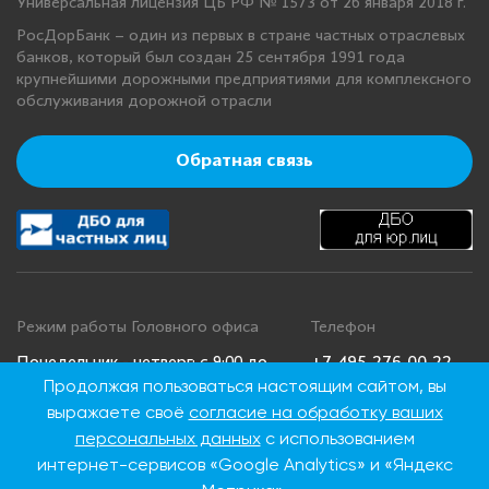
Универсальная лицензия ЦБ РФ № 1573 от 26 января 2018 г.
РосДорБанк – один из первых в стране частных отраслевых
банков, который был создан 25 сентября 1991 года
крупнейшими дорожными предприятиями для комплексного
обслуживания дорожной отрасли
Обратная связь
Режим работы Головного офиса
Телефон
+7 495 276 00 22
Понедельник - четверг: с 9:00 до
Продолжая пользоваться настоящим сайтом, вы
18:00
8 800 100 00 22
выражаете своё
согласие на обработку ваших
Пятница: с 9:00 до 16:45
(Бесплатно по
Суббота, воскресенье: выходные
России)
персональных данных
с использованием
дни
интернет-сервисов «Google Analytics» и «Яндекс