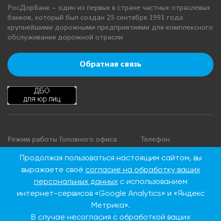
РосДорБанк – один из первых в стране частных отраслевых
банков, который был создан 25 сентября 1991 года
крупнейшими дорожными предприятиями для комплексного
обслуживания дорожной отрасли
Обратная связь
Режим работы Головного офиса
Телефон
+7 495 276 00 22
Понедельник - четверг: с 9:00 до
Продолжая пользоваться настоящим сайтом, вы
18:00
8 800 100 00 22
выражаете своё
согласие на обработку ваших
Пятница: с 9:00 до 16:45
(Бесплатно по
персональных данных
с использованием
Суббота, воскресенье: выходные
России)
интернет-сервисов «Google Analytics» и «Яндекс
дни
Метрика».
В случае несогласия с обработкой ваших