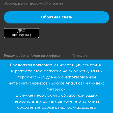
обслуживания дорожной отрасли
Обратная связь
Режим работы Головного офиса
Телефон
+7 495 276 00 22
Понедельник - четверг: с 9:00 до
Продолжая пользоваться настоящим сайтом, вы
18:00
8 800 100 00 22
выражаете своё
согласие на обработку ваших
Пятница: с 9:00 до 16:45
(Бесплатно по
персональных данных
с использованием
Суббота, воскресенье: выходные
России)
интернет-сервисов «Google Analytics» и «Яндекс
дни
Метрика».
В случае несогласия с обработкой ваших
Адрес Головного офиса
персональных данных вы можете отключить
сохранение cookie в настройках вашего
115093, г. Москва, ул.
Дубининская, д. 86