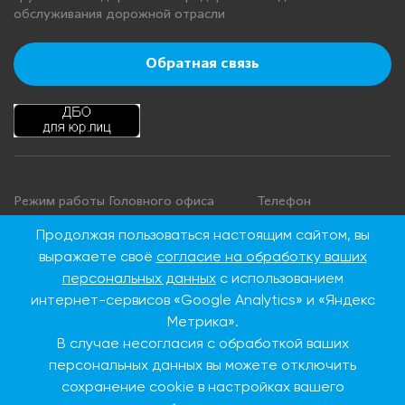
обслуживания дорожной отрасли
Обратная связь
Режим работы Головного офиса
Телефон
+7 495 276 00 22
Понедельник - четверг: с 9:00 до
Продолжая пользоваться настоящим сайтом, вы
18:00
8 800 100 00 22
выражаете своё
согласие на обработку ваших
Пятница: с 9:00 до 16:45
(Бесплатно по
персональных данных
с использованием
Суббота, воскресенье: выходные
России)
интернет-сервисов «Google Analytics» и «Яндекс
дни
Метрика».
В случае несогласия с обработкой ваших
Адрес Головного офиса
персональных данных вы можете отключить
сохранение cookie в настройках вашего
115093, г. Москва, ул.