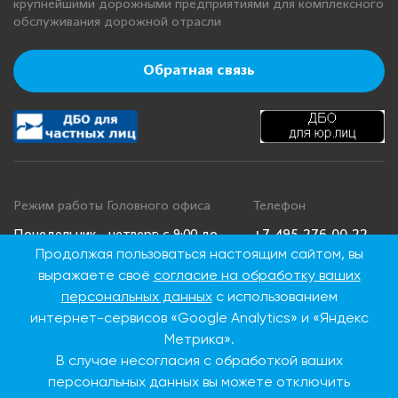
крупнейшими дорожными предприятиями для комплексного
обслуживания дорожной отрасли
Обратная связь
Режим работы Головного офиса
Телефон
+7 495 276 00 22
Понедельник - четверг: с 9:00 до
Продолжая пользоваться настоящим сайтом, вы
18:00
8 800 100 00 22
выражаете своё
согласие на обработку ваших
Пятница: с 9:00 до 16:45
(Бесплатно по
Суббота, воскресенье: выходные
России)
персональных данных
с использованием
дни
интернет-сервисов «Google Analytics» и «Яндекс
Метрика».
В случае несогласия с обработкой ваших
Адрес Головного офиса
персональных данных вы можете отключить
115093, г. Москва, ул.