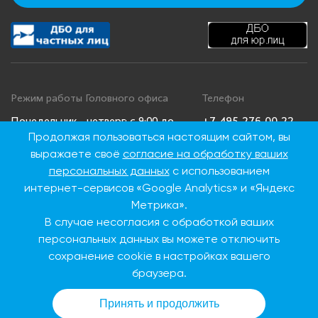
Режим работы Головного офиса
Телефон
+7 495 276 00 22
Понедельник - четверг: с 9:00 до
Продолжая пользоваться настоящим сайтом, вы
18:00
8 800 100 00 22
выражаете своё
согласие на обработку ваших
Пятница: с 9:00 до 16:45
(Бесплатно по
Суббота, воскресенье: выходные
России)
персональных данных
с использованием
дни
интернет-сервисов «Google Analytics» и «Яндекс
Метрика».
В случае несогласия с обработкой ваших
Адрес Головного офиса
персональных данных вы можете отключить
115093, г. Москва, ул.
сохранение cookie в настройках вашего
Дубининская, д. 86
браузера.
Принять и продолжить