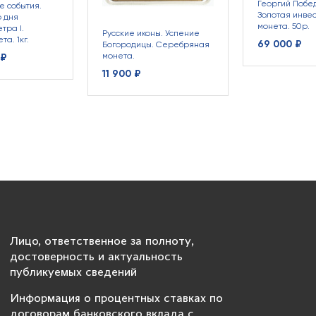
Георгий Побе
е события.
Золотая инве
о дня
монета. 50р.
тра I.
Русские иконы. Успение
та. 1кг.
69 000 ₽
Богородицы. Серебряная
монета.
 ₽
11 900 ₽
Лицо, ответственное за полноту,
достоверность и актуальность
публикуемых сведений
Информация о процентных ставках по
договорам банковского вклада с