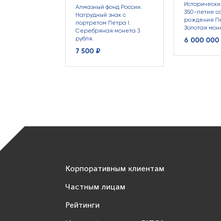
Исторически
Алмазный фонд России.
350-летие с
Нагрудный знак с
рождения Пе
портретом Петра I.
Золотая моне
Серебряная монета 3
рубля.
6 000 000
7 500 ₽
Корпоративным клиентам
Частным лицам
Рейтинги