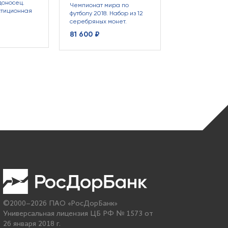
доносец.
Чемпионат мира по
стиционная
футболу 2018. Набор из 12
серебряных монет.
81 600 ₽
©2000–2026 ПАО «РосДорБанк»
Универсальная лицензия ЦБ РФ № 1573 от
26 января 2018 г.