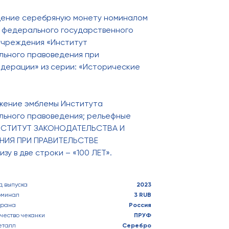
ащение серебряную монету номиналом
я федерального государственного
учреждения «Институт
льного правоведения при
дерации» из серии: «Исторические
жение эмблемы Института
льного правоведения; рельефные
«ИНСТИТУТ ЗАКОНОДАТЕЛЬСТВА И
НИЯ ПРИ ПРАВИТЕЛЬСТВЕ
у в две строки – «100 ЛЕТ».
д выпуска
2023
оминал
3 RUB
трана
Россия
чество чеканки
ПРУФ
еталл
Серебро