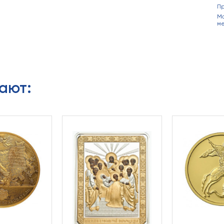
П
Ма
ме
ают: