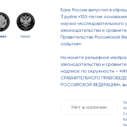
Банк России выпустил в обр
3 рубля «100-летие основани
научно-исследовательского 
законодательства и сравните
ерс
Аверс
Правительстве Российской Фе
события».
На монете рельефное изобра
законодательства и сравните
надписи: по окружности – 
СРАВНИТЕЛЬНОГО ПРАВОВЕДЕ
РОССИЙСКОЙ ФЕДЕРАЦИИ», вниз
Го
Нет в наличии
Н
С
Ка
М