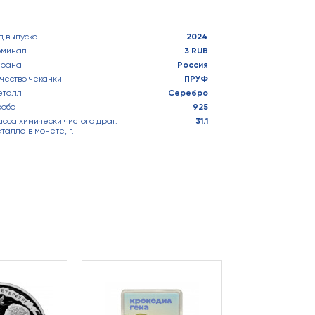
д выпуска
2024
оминал
3 RUB
трана
Россия
чество чеканки
ПРУФ
еталл
Серебро
роба
925
сса химически чистого драг.
31.1
талла в монете, г.
Красная книга.