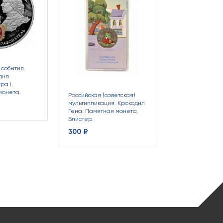
Дальневосточн
леопард, Крас
ибис, Белуга. 
серебряных мо
19 900 ₽
события.
дня
ра I.
монета.
Российская (советская)
мультипликация. Крокодил
Гена. Памятная монета.
Блистер.
300 ₽