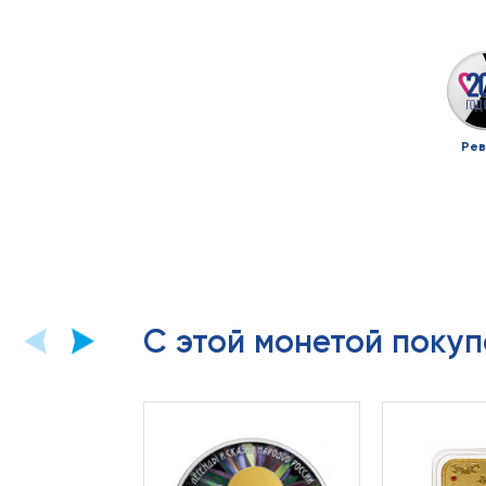
Рев
С этой монетой покуп