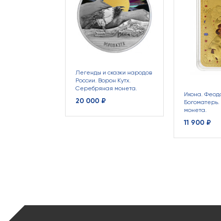
Легенды и сказки народов
России. Ворон Кутх.
Серебряная монета.
Икона. Феод
20 000 ₽
Богоматерь
монета.
11 900 ₽