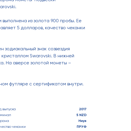
rovski.
и выполнена из золота 900 пробы. Ее
ставляет 5 долларов, качество чеканки
н зодиакальный знак созвездия
 кристаллом Swarovski. В нижней
ка. На аверсе золотой монеты –
ном футляре с сертификатом внутри.
д выпуска
2017
оминал
5 NZD
трана
Ниуэ
чество чеканки
ПРУФ