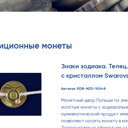
тиционные монеты
Знаки зодиака. Теле
с кристаллом Swarovs
Артикул: RDB-NZD-10048
Монетный двор Польши по эми
золотые монеты с зодиакальн
нумизматический продукт име
позволяют носить монету в ка
Дополнительно оборотная с