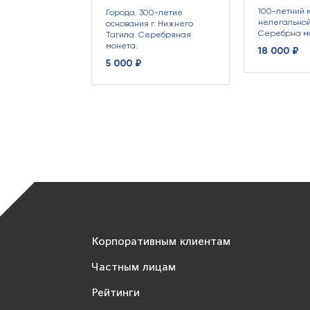
100-летний 
Города. 300-летие
нелегальной
основания г. Нижнего
Серебрна м
Тагила. Серебряная
монета.
18 000 ₽
5 000 ₽
Корпоративным клиентам
Частным лицам
Рейтинги