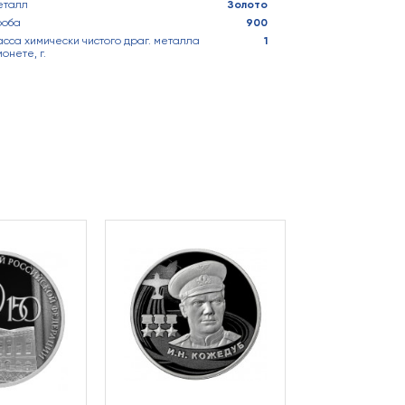
еталл
Золото
роба
900
сса химически чистого драг. металла
1
монете, г.
Космос. 60-лет
полета человек
Серебряная мо
26 000 ₽