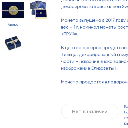
декорирована кристаллом Swa
Монета выпущена в 2017 году 
Аверс
вес – 1 г, номинал монеты со
«ПРУФ».
В центре реверса представле
Тельца, декорированный внизу
части – название знака зодиа
изображение Елизаветы II.
Монета продается в подароч
Го
Нет в наличии
Н
С
Ка