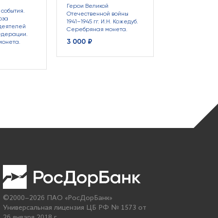
Герои Великой
события.
Отечественной войны
юза
1941–1945 гг. И.Н. Кожедуб.
деятелей
Серебряная монета.
едерации.
3 000 ₽
монета.
©2000–2026 ПАО «РосДорБанк»
Универсальная лицензия ЦБ РФ № 1573 от
26 января 2018 г.