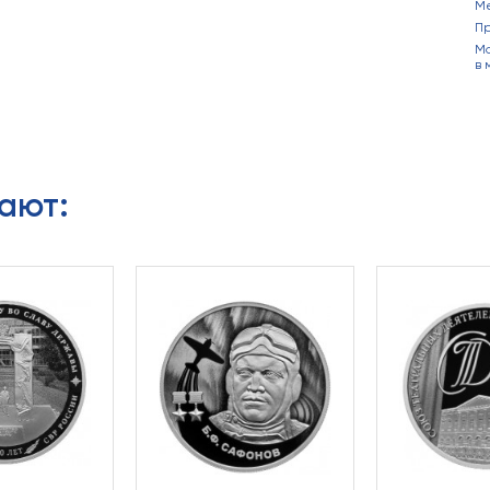
М
П
Ма
в 
ают: