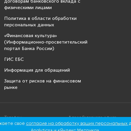
договорам банковского вклада с
физическими лицами
Политика в области обработки
персональных данных
«Финансовая культура»
(Информационно-просветительский
портал Банка России)
ГИС ЕБС
Информация для обращений
Защита от рисков на финансовом
рынке
Телефон
Адрес Головного офиса
ажаете своё
согласие на обработку ваших персональных 
+7 495 276 00 22
115093, г. Москва, ул. Дуби
Analytics» и «Яндекс Метрика».