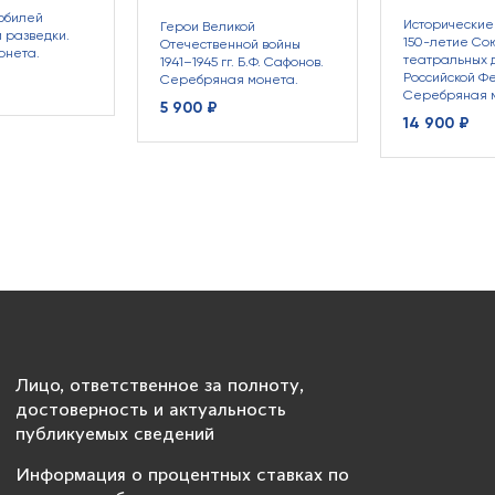
юбилей
Исторические 
Герои Великой
 разведки.
150-летие Со
Отечественной войны
онета.
театральных 
1941–1945 гг. Б.Ф. Сафонов.
Российской Ф
Серебряная монета.
Серебряная 
5 900 ₽
14 900 ₽
Лицо, ответственное за полноту,
достоверность и актуальность
публикуемых сведений
Информация о процентных ставках по