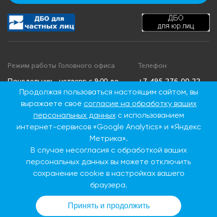
Режим работы Головного офиса
Телефон
+7 495 276 00 22
Понедельник - четверг: с 9:00 до
Продолжая пользоваться настоящим сайтом, вы
18:00
8 800 100 00 22
выражаете своё
согласие на обработку ваших
Пятница: с 9:00 до 16:45
(Бесплатно по
Суббота, воскресенье: выходные
России)
персональных данных
с использованием
дни
интернет-сервисов «Google Analytics» и «Яндекс
Метрика».
В случае несогласия с обработкой ваших
Адрес Головного офиса
персональных данных вы можете отключить
115093, г. Москва, ул.
сохранение cookie в настройках вашего
Дубининская, д. 86
браузера.
Принять и продолжить