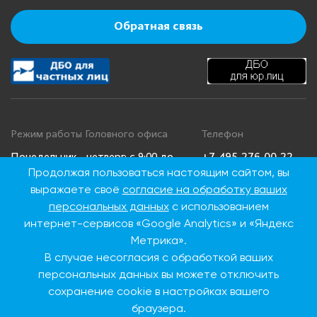
Обратная связь
Режим работы Головного офиса
Телефон
+7 495 276 00 22
Понедельник - четверг: с 9:00 до
Продолжая пользоваться настоящим сайтом, вы
18:00
8 800 100 00 22
выражаете своё
согласие на обработку ваших
Пятница: с 9:00 до 16:45
(Бесплатно по
Суббота, воскресенье: выходные
России)
персональных данных
с использованием
дни
интернет-сервисов «Google Analytics» и «Яндекс
Метрика».
В случае несогласия с обработкой ваших
Адрес Головного офиса
персональных данных вы можете отключить
115093, г. Москва, ул.
сохранение cookie в настройках вашего
Дубининская, д. 86
браузера.