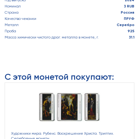
Год выпуска
2024
Номинал
3 RUB
Страна
Россия
Качество чеканки
ПРУФ
Металл
Серебро
Проба
925
Масса химически чистого драг. металла в монете, г.
31.1
С этой монетой покупают:
Художники мира. Рубенс. Воскрешение Христа. Триптих.
Серебряные монеты.